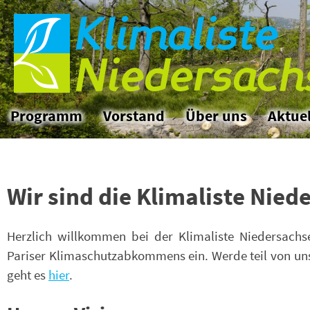
Klimaliste
Skip
to
Niedersach
the
content
Programm
Vorstand
Über uns
Aktuel
Wir sind die Klimaliste Nie
Herzlich willkommen bei der Klimaliste Niedersachse
Pariser Klimaschutzabkommens ein. Werde teil von uns
geht es
hier
.