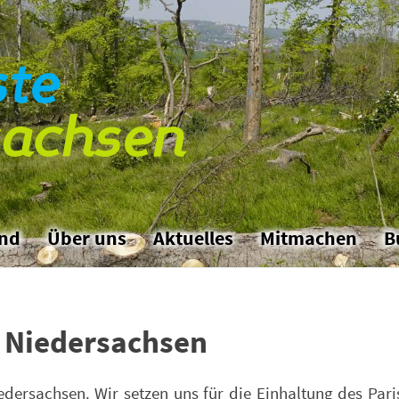
ste
sachsen
and
Über uns
Aktuelles
Mitmachen
B
e Niedersachsen
edersachsen. Wir setzen uns für die Einhaltung des Pa