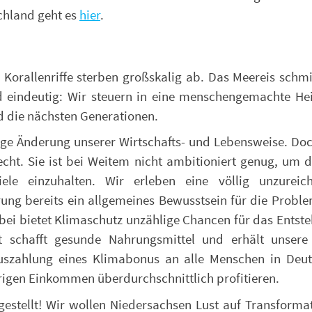
chland geht es
hier
.
orallenriffe sterben großskalig ab. Das Meereis schmil
 eindeutig: Wir steuern in eine menschengemachte Hei
 die nächsten Generationen.
tige Änderung unserer Wirtschafts- und Lebensweise. Doc
echt. Sie ist bei Weitem nicht ambitioniert genug, um d
ele einzuhalten. Wir erleben eine völlig unzureic
rung bereits ein allgemeines Bewusstsein für die Proble
ei bietet Klimaschutz unzählige Chancen für das Entste
t schafft gesunde Nahrungsmittel und erhält unsere 
szahlung eines Klimabonus an alle Menschen in Deuts
rigen Einkommen überdurchschnittlich profitieren.
estellt! Wir wollen Niedersachsen Lust auf Transformat